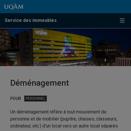
Passer au contenu
Accéder au menu principal
Accéder à la recherche
Passer au contenu
Accéder au menu principal
Service des immeubles
Menu
Déménagement
POUR
PERSONNEL
Un déménagement réfère à tout mouvement de
personne et de mobilier (pupitre, chaises, classeurs,
ordinateur, etc.) d’un local vers un autre local séparés